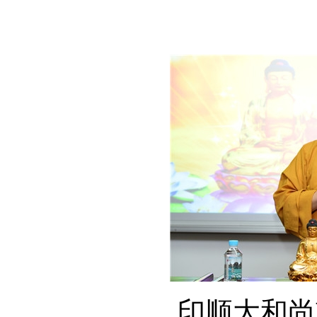
印顺大和尚慈