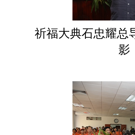
祈福大典石忠耀总导
影