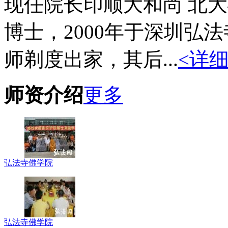
现任院长印顺大和尚 北
博士，2000年于深圳弘
师剃度出家，其后...
<详细
师资介绍
更多
弘法寺佛学院
弘法寺佛学院