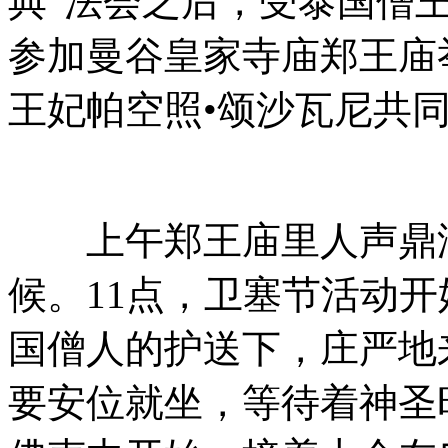
典”法会之后，受泰国僧
参加曼谷皇家寺庙郑王庙举
王妃帕空照•颂沙瓦尼共
上午郑王庙里人声鼎沸
候。11点，卫塞节活动
国僧人的护送下，庄严地
要安位就坐，等待着神圣