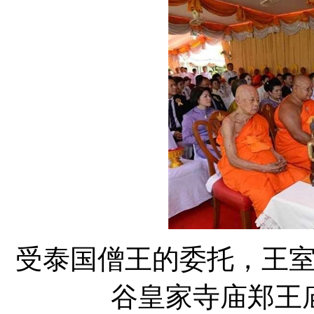
受泰国僧王的委托，王
谷皇家寺庙郑王庙