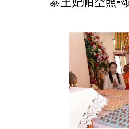
泰王妃帕空照•