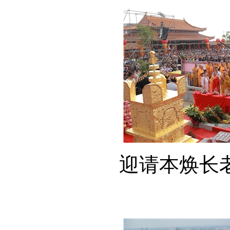
迎请本焕长老舍