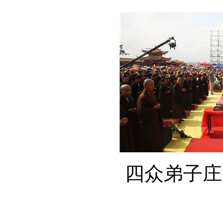
四众弟子庄严