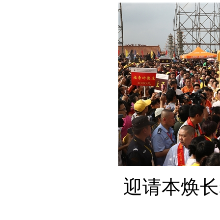
迎请本焕长老