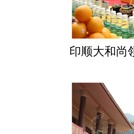
印顺大和尚领众