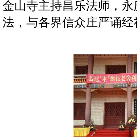
金山寺主持昌乐法师，永
法，与各界信众庄严诵经