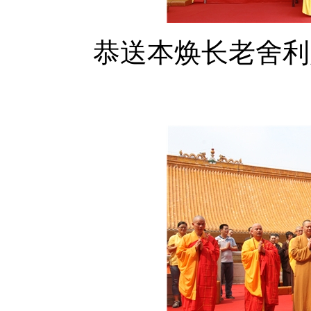
恭送本焕长老舍利赴