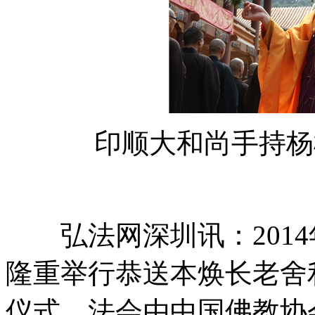
印顺大和尚手持杨柳
弘法网深圳讯：2014年
隆重举行恭送本焕长老舍
仪式。法会由中国佛教协