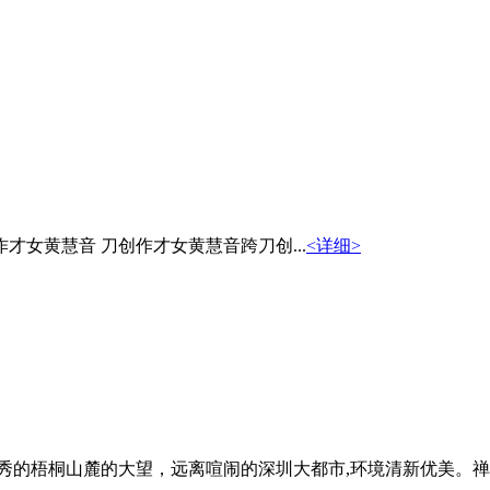
女黄慧音 刀创作才女黄慧音跨刀创...
<详细>
的梧桐山麓的大望，远离喧闹的深圳大都市,环境清新优美。禅修