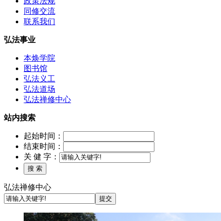
政策法规
同修交流
联系我们
弘法事业
本焕学院
图书馆
弘法义工
弘法道场
弘法禅修中心
站内搜索
起始时间：
结束时间：
关 健 字：
弘法禅修中心