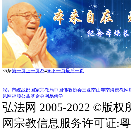
35条
第一页
上一页
2
3
4
5
6
下一页
最后一页
深圳市统战部
国家宗教局
中国佛教协会
三亚南山寺
南海佛教网
风网
福顺公益基金会
网易佛学
弘法网 2005-2022 ©版
网宗教信息服务许可证:粤(20