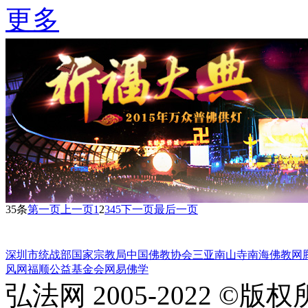
更多
35条
第一页
上一页
1
2
3
4
5
下一页
最后一页
深圳市统战部
国家宗教局
中国佛教协会
三亚南山寺
南海佛教网
风网
福顺公益基金会
网易佛学
弘法网 2005-2022 ©版