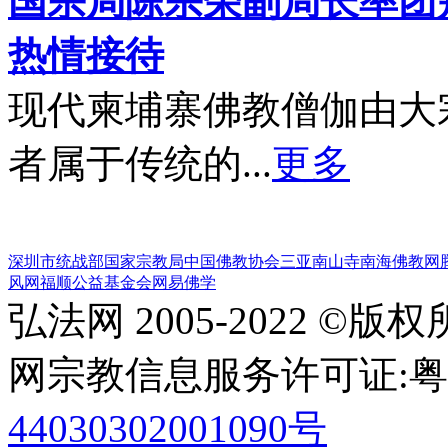
国宗局陈宗荣副局长率团
热情接待
现代柬埔寨佛教僧伽由大
者属于传统的...
更多
深圳市统战部
国家宗教局
中国佛教协会
三亚南山寺
南海佛教网
风网
福顺公益基金会
网易佛学
弘法网 2005-2022 ©版
网宗教信息服务许可证:粤(20
44030302001090号