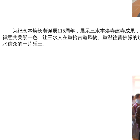
为纪念本焕长老诞辰115周年，展示三水本焕寺建寺成果，
禅意共美景一色，让三水人在重拾古道风物、重温往昔佛缘的过
水信众的一片乐土。