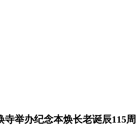
焕寺举办纪念本焕长老诞辰115