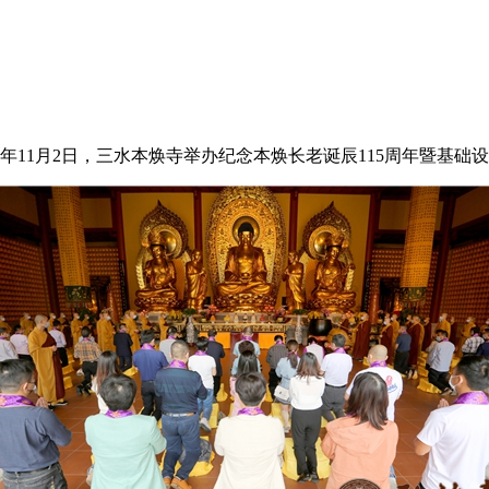
21年11月2日，三水本焕寺举办纪念本焕长老诞辰115周年暨基础