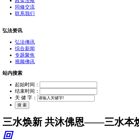
政策法规
同修交流
联系我们
弘法资讯
弘法佛讯
综合新闻
专题聚焦
视频佛讯
站内搜索
起始时间：
结束时间：
关 健 字：
三水焕新 共沐佛恩——三水本
回