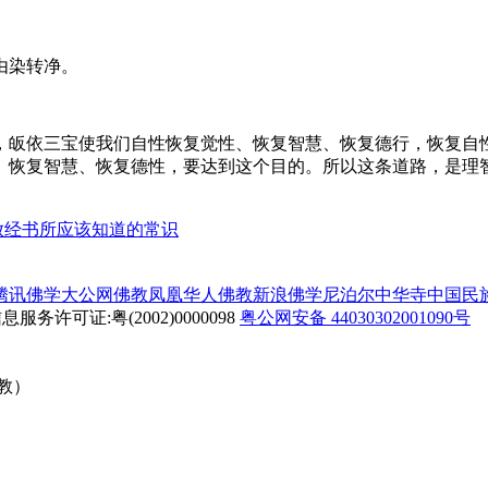
由染转净。
皈依三宝使我们自性恢复觉性、恢复智慧、恢复德行，恢复自性
、恢复智慧、恢复德性，要达到这个目的。所以这条道路，是理
放经书所应该知道的常识
腾讯佛学
大公网佛教
凤凰华人佛教
新浪佛学
尼泊尔中华寺
中国民
务许可证:粤(2002)0000098
粤公网安备 44030302001090号
佛教）