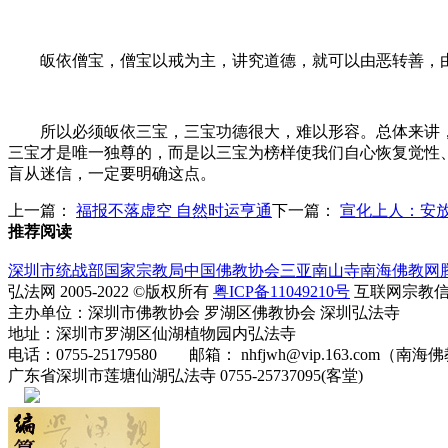
皈依僧宝，僧宝以戒为主，讲究道德，就可以由恶转善，
所以必须皈依三宝，三宝功德很大，难以形容。总体来讲，
三宝才是唯一独尊的，而是以三宝为榜样使我们自心恢复觉性
盲从迷信，一定要明确这点。
上一篇：
福报不落虚空 自然时运亨通
下一篇：
宣化上人：安
推荐阅读
深圳市统战部
国家宗教局
中国佛教协会
三亚南山寺
南海佛教网
弘法网 2005-2022 ©版权所有
粤ICP备11049210号
互联网宗教信息服
主办单位：深圳市佛教协会 罗湖区佛教协会 深圳弘法寺
地址：深圳市罗湖区仙湖植物园内弘法寺
电话：0755-25179580 邮箱： nhfjwh@vip.163.com（南海
广东省深圳市莲塘仙湖弘法寺 0755-25737095(客堂)