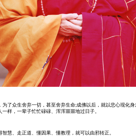
了众生舍弃一切，甚至舍弃生命;成佛以后，就以悲心现化身
人一样，一辈子忙忙碌碌、浑浑噩噩地过日子。
智慧、走正道、懂因果、懂教理，就可以由邪转正。