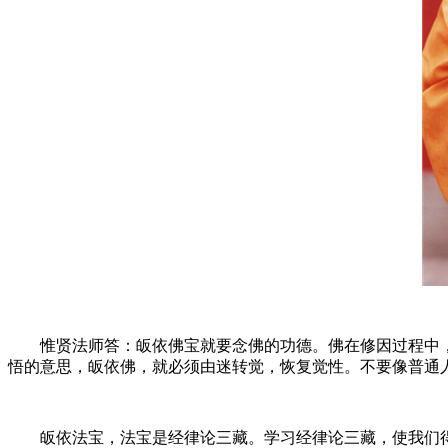
惟贤法师答：皈依佛宝就要念佛的功德。佛在修因过程中，为
悟的意思，皈依佛，就必须由迷转觉，恢复觉性。不要像普通
皈依法宝，法宝是经律论三藏。学习经律论三藏，使我们得