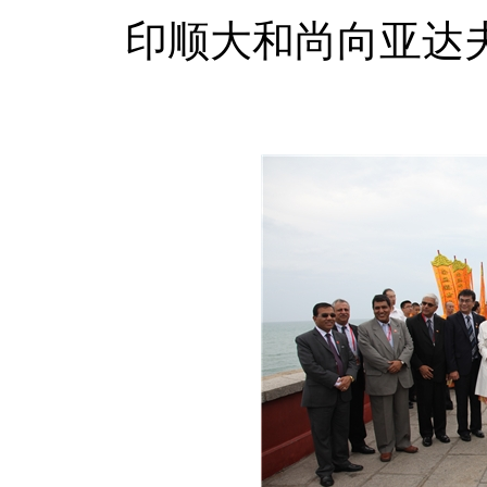
印顺大和尚向亚达夫