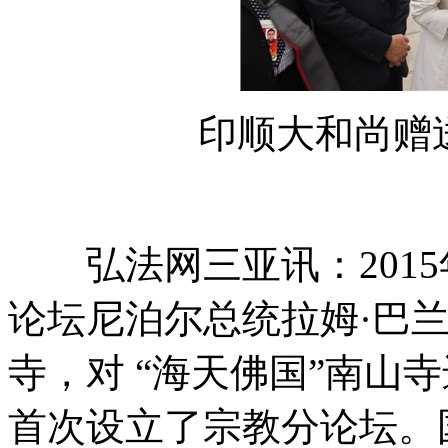
印顺大和尚赠送
弘法网三亚讯：2015年
论坛尼泊尔总统拉姆·巴
寺，对 “海天佛国”南山
首次设立了宗教分论坛。