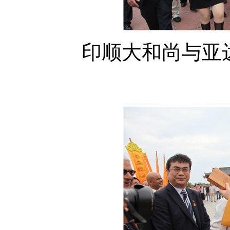
印顺大和尚与亚达