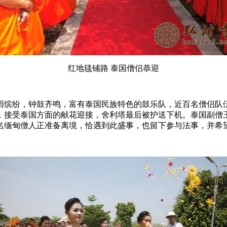
红地毯铺路 泰国僧侣恭迎
雨缤纷，钟鼓齐鸣，富有泰国民族特色的鼓乐队，近百名僧侣队
，接受泰国方面的献花迎接，舍利塔最后被护送下机。泰国副僧
0名缅甸僧人正准备离境，恰遇到此盛事，也留下参与法事，并希