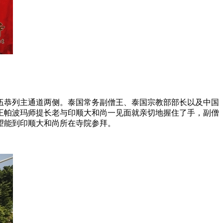
伍恭列主通道两侧。泰国常务副僧王、泰国宗教部部长以及中国
王帕波玛师提长老与印顺大和尚一见面就亲切地握住了手，副僧
望能到印顺大和尚所在寺院参拜。