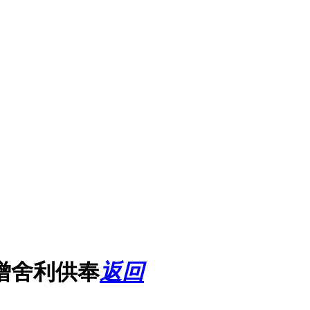
僧舍利供奉
返回