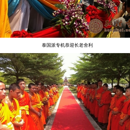
泰国派专机恭迎长老舍利