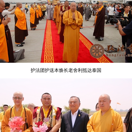
护法团护送本焕长老舍利抵达泰国