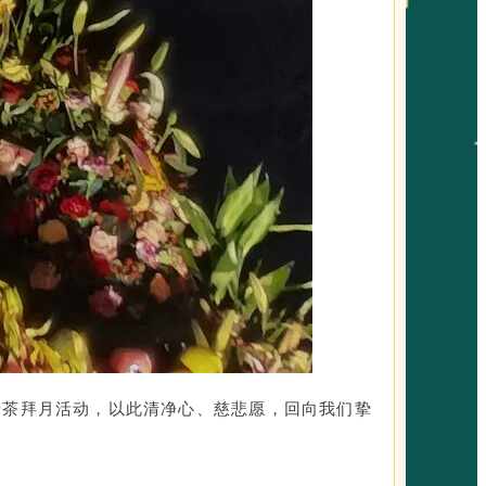
秋普茶拜月活动，以此清净心、慈悲愿，回向我们挚