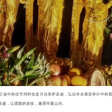
时，正值中秋佳节同时也是月光菩萨圣诞，弘法寺在斋堂举行中
昌盛，让团圆的喜悦，遍洒华夏山河。