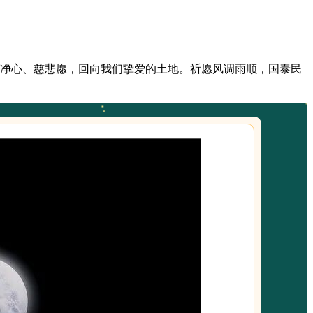
此清净心、慈悲愿，回向我们挚爱的土地。祈愿风调雨顺，国泰民