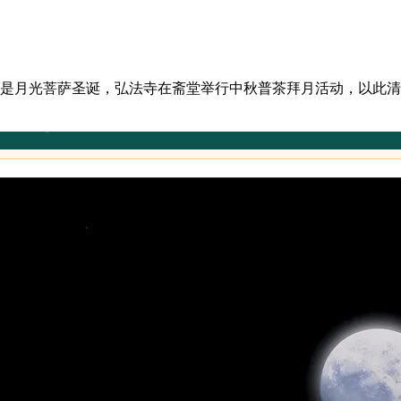
同时也是月光菩萨圣诞，弘法寺在斋堂举行中秋普茶拜月活动，以