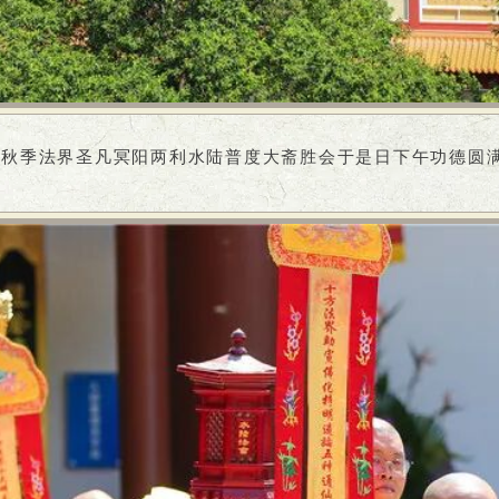
法寺秋季法界圣凡冥阳两利水陆普度大斋胜会于是日下午功德圆