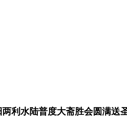
阳两利水陆普度大斋胜会圆满送