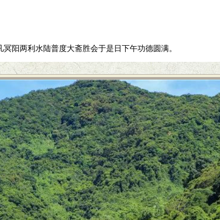
圣凡冥阳两利水陆普度大斋胜会于是日下午功德圆满。