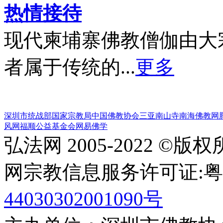
热情接待
现代柬埔寨佛教僧伽由大
者属于传统的...
更多
深圳市统战部
国家宗教局
中国佛教协会
三亚南山寺
南海佛教网
风网
福顺公益基金会
网易佛学
弘法网 2005-2022 ©版
网宗教信息服务许可证:粤(20
44030302001090号