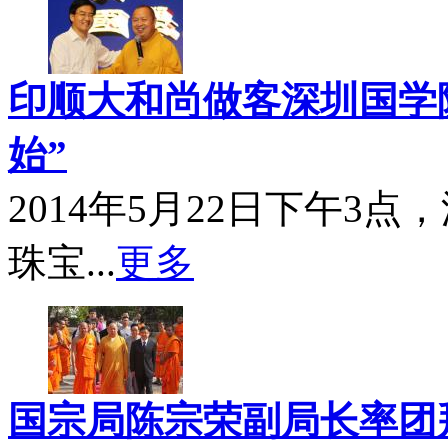
印顺大和尚做客深圳国学院
始”
2014年5月22日下午3
珠宝...
更多
国宗局陈宗荣副局长率团