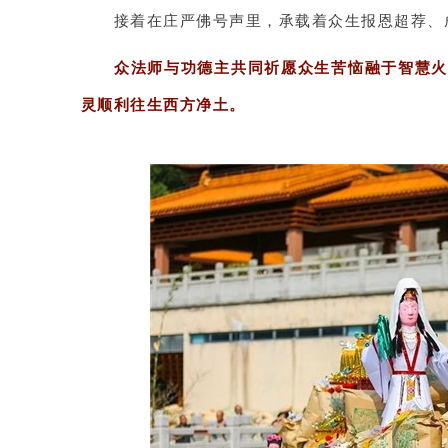
接着在庄严佛号声里，承载着众生报恩超荐、
众法师与功德主共同祈愿众生苦恼融于智慧
灵顺利往生西方净土。