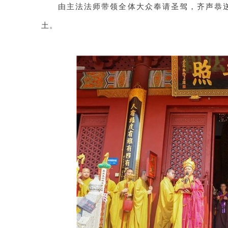
由主法法师带领全体大众奉请圣驾，齐声恭
土。