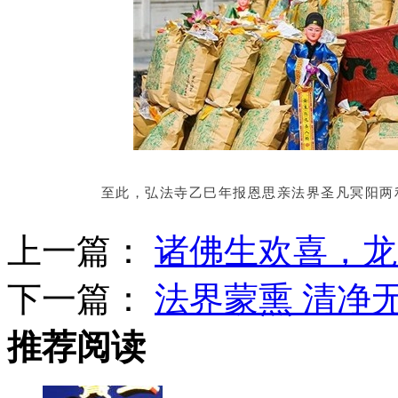
至此，弘法寺乙巳年报恩思亲法界圣凡冥阳两
上一篇：
诸佛生欢喜，龙
下一篇：
法界蒙熏 清净无
推荐阅读