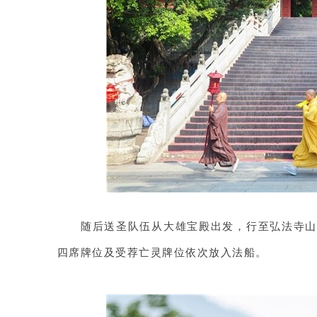
随后送圣队伍从大雄宝殿出发，行至弘法寺
四席牌位及受荐亡灵牌位依次放入法船。