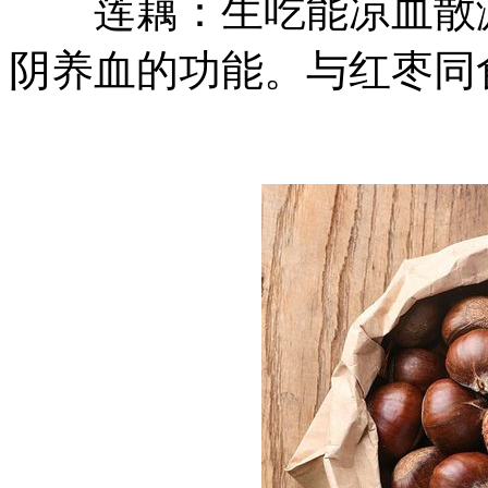
莲藕：生吃能凉血散淤
阴养血的功能。与红枣同