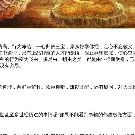
高、行为净洁，一心归依三宝，禀赋好学佛经，定心不忘教义。
其中道理，只有上品智慧的人才能觉悟。阻止欲望膨胀，使心空
污秽的行为变为飞虫、多足虫、蛆虫之类，都是由业行而受身，
远没有穷尽。
理，向群臣解释。众臣迷暗，难以觉醒，还有疑问，对大王说
甚至多世经历过的事情呢?如果不能看到事物的邻虚极微方面，