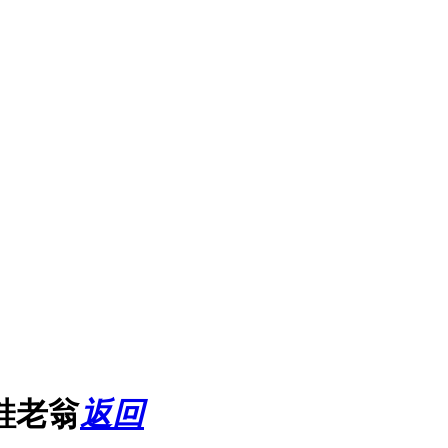
鞋老翁
返回