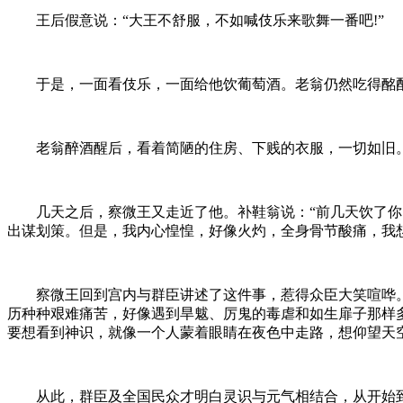
王后假意说：“大王不舒服，不如喊伎乐来歌舞一番吧!”
于是，一面看伎乐，一面给他饮葡萄酒。老翁仍然吃得酩酊
老翁醉酒醒后，看着简陋的住房、下贱的衣服，一切如旧。
几天之后，察微王又走近了他。补鞋翁说：“前几天饮了你的
出谋划策。但是，我内心惶惶，好像火灼，全身骨节酸痛，我想
察微王回到宫内与群臣讲述了这件事，惹得众臣大笑喧哗。大
历种种艰难痛苦，好像遇到旱魃、厉鬼的毒虐和如生扉子那样
要想看到神识，就像一个人蒙着眼睛在夜色中走路，想仰望天空
从此，群臣及全国民众才明白灵识与元气相结合，从开始到