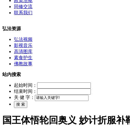
政策法规
同修交流
联系我们
弘法资源
弘法视频
影视音乐
高清图库
素食护生
佛教故事
站内搜索
起始时间：
结束时间：
关 健 字：
国王体悟轮回奥义 妙计折服补