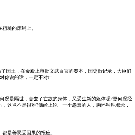
在粗糙的床铺上。
当了国王，在金殿上审批文武百官的奏本，国史做记录，大臣们
你说的话，一定不对!”
何况是隔世，舍去了亡故的身体，又受生新的躯体呢?更何况经
方，这岂不是很难?佛经上说：一个愚蠢的人，胸怀种种邪念，
，都是善恶受因果的报应。