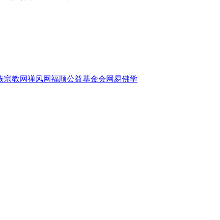
族宗教网
禅风网
福顺公益基金会
网易佛学