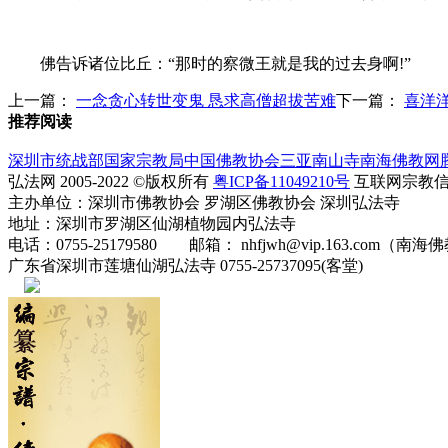
佛告诉诸位比丘：“那时的察微王就是我的过去身啊!”
上一篇：
一念贪心转世变鬼 恳求高僧超拔苦难
下一篇：
喜洋
推荐阅读
深圳市统战部
国家宗教局
中国佛教协会
三亚南山寺
南海佛教网
弘法网 2005-2022 ©版权所有
粤ICP备11049210号
互联网宗教信息服
主办单位：深圳市佛教协会 罗湖区佛教协会 深圳弘法寺
地址：深圳市罗湖区仙湖植物园内弘法寺
电话：0755-25179580 邮箱： nhfjwh@vip.163.com（南海
广东省深圳市莲塘仙湖弘法寺 0755-25737095(客堂)