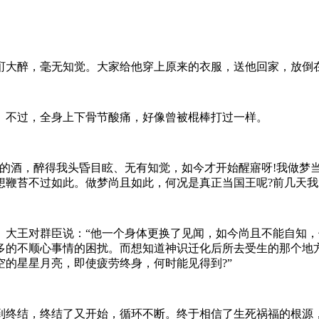
大醉，毫无知觉。大家给他穿上原来的衣服，送他回家，放倒
不过，全身上下骨节酸痛，好像曾被棍棒打过一样。
酒，醉得我头昏目眩、无有知觉，如今才开始醒寤呀!我做梦
鞭苔不过如此。做梦尚且如此，何况是真正当国王呢?前几天我对
王对群臣说：“他一个身体更换了见闻，如今尚且不能自知，
多的不顺心事情的困扰。而想知道神识迁化后所去受生的那个地
的星星月亮，即使疲劳终身，何时能见得到?”
终结，终结了又开始，循环不断。终于相信了生死祸福的根源