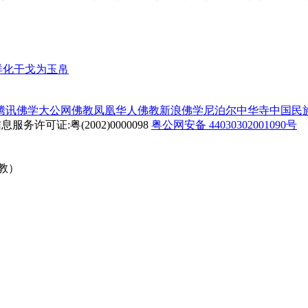
洋化干戈为玉帛
腾讯佛学
大公网佛教
凤凰华人佛教
新浪佛学
尼泊尔中华寺
中国民
务许可证:粤(2002)0000098
粤公网安备 44030302001090号
佛教）