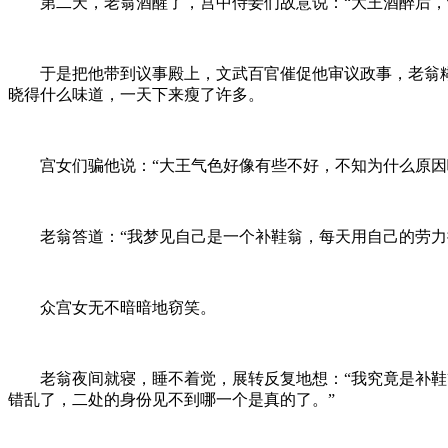
第二天，老翁酒醒了，宫中侍妾们故意说：“大王酒醉后，
于是把他带到议事殿上，文武百官催促他审议政事，老翁糊
晓得什么味道，一天下来瘦了许多。
宫女们骗他说：“大王气色好像有些不好，不知为什么原因啊
老翁答道：“我梦见自己是一个补鞋翁，每天用自己的劳力换
众宫女无不暗暗地窃笑。
老翁夜间就寝，睡不着觉，展转反复地想：“我究竟是补鞋翁
错乱了，二处的身份见不到哪一个是真的了。”