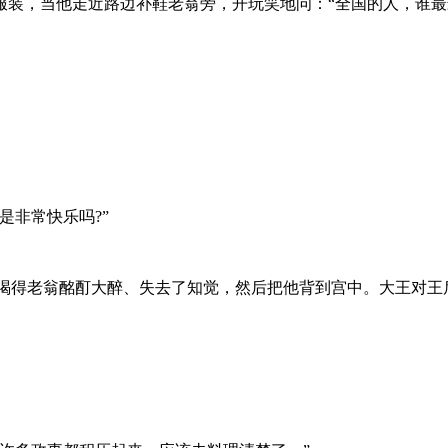
，当他走近路边补鞋老翁旁，开玩笑地问：“全国的人，谁最最
非常快乐吗?”
喝得老翁酩酊大醉、失去了知觉，然后把他背到宫中。大王对王