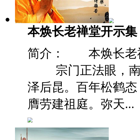
本焕长老禅堂开示集
简介： 本焕长老禅
宗门正法眼，南极
泽后昆。百年松鹤态
膺劳建祖庭。弥天...