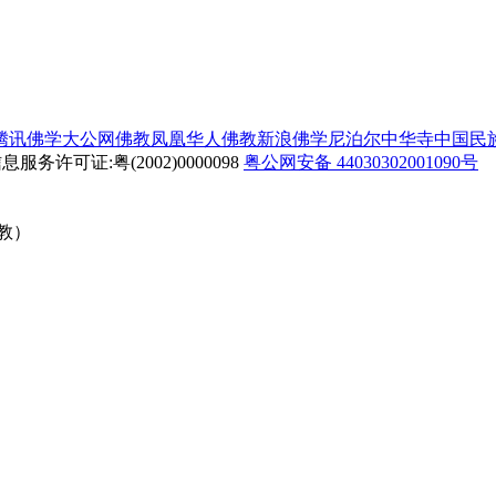
腾讯佛学
大公网佛教
凤凰华人佛教
新浪佛学
尼泊尔中华寺
中国民
务许可证:粤(2002)0000098
粤公网安备 44030302001090号
佛教）