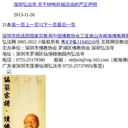
深圳弘法寺 关于钟鸣祈福活动的严正声明
2013-11-26
21条
第一页
上一页
1
2
下一页
最后一页
深圳市统战部
国家宗教局
中国佛教协会
三亚南山寺
南海佛教网
弘法网 2005-2022 ©版权所有
粤ICP备11049210号
互联网宗教信息服
主办单位：深圳市佛教协会 罗湖区佛教协会 深圳弘法寺
地址：深圳市罗湖区仙湖植物园内弘法寺
电话：0755-25179580 邮箱： nhfjwh@vip.163.com（南海
广东省深圳市莲塘仙湖弘法寺 0755-25737095(客堂)