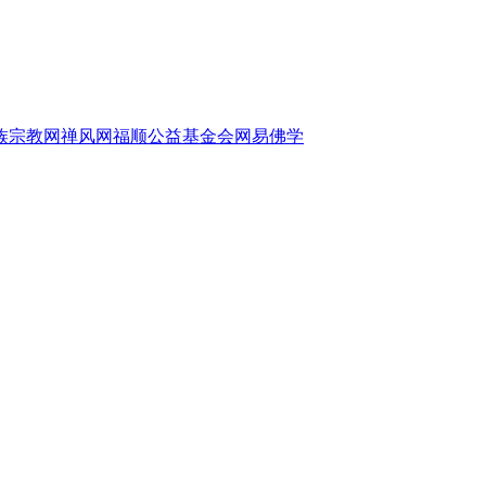
族宗教网
禅风网
福顺公益基金会
网易佛学