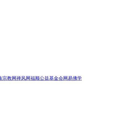
族宗教网
禅风网
福顺公益基金会
网易佛学