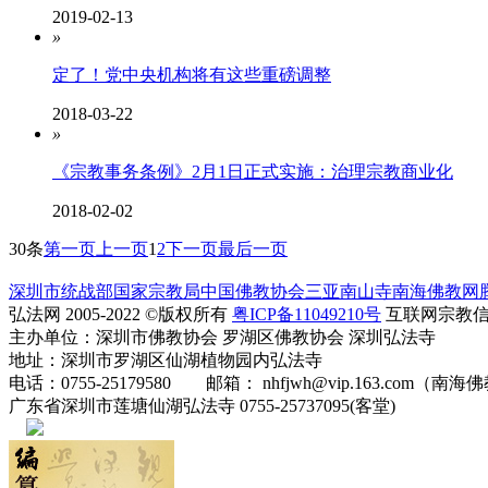
2019-02-13
»
定了！党中央机构将有这些重磅调整
2018-03-22
»
《宗教事务条例》2月1日正式实施：治理宗教商业化
2018-02-02
30条
第一页
上一页
1
2
下一页
最后一页
深圳市统战部
国家宗教局
中国佛教协会
三亚南山寺
南海佛教网
弘法网 2005-2022 ©版权所有
粤ICP备11049210号
互联网宗教信息服
主办单位：深圳市佛教协会 罗湖区佛教协会 深圳弘法寺
地址：深圳市罗湖区仙湖植物园内弘法寺
电话：0755-25179580 邮箱： nhfjwh@vip.163.com（南海
广东省深圳市莲塘仙湖弘法寺 0755-25737095(客堂)