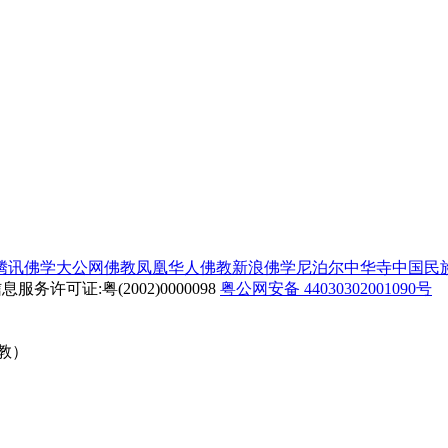
腾讯佛学
大公网佛教
凤凰华人佛教
新浪佛学
尼泊尔中华寺
中国民
务许可证:粤(2002)0000098
粤公网安备 44030302001090号
佛教）