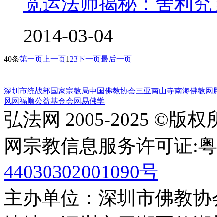
宽运法师揭秘：舍利究竟
2014-03-04
40条
第一页
上一页
1
2
3
下一页
最后一页
深圳市统战部
国家宗教局
中国佛教协会
三亚南山寺
南海佛教网
风网
福顺公益基金会
网易佛学
弘法网 2005-2025 ©版
网宗教信息服务许可证:粤(20
44030302001090号
主办单位：深圳市佛教协