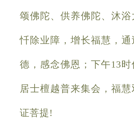
颂佛陀、供养佛陀、沐浴
忏除业障，增长福慧，通
德，感念佛恩；下午13
居士檀越普来集会，福慧
证菩提!