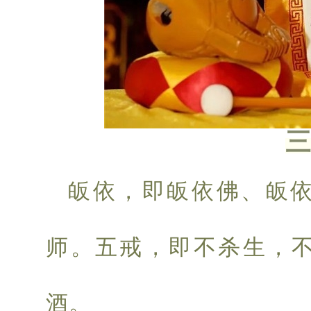
皈依，即皈依佛、皈
师。五戒，即不杀生，
酒。