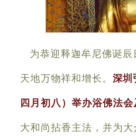
为恭迎释迦牟尼佛诞辰
天地万物祥和增长。
深圳
四月初八）举办浴佛法会
大和尚拈香主法，并为大