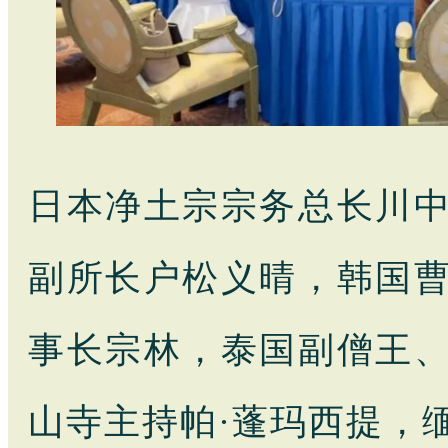
日本净土宗宗务总长川
副所长户松义晴，韩国
事长宗林，泰国副僧王
山寺主持帕·蓬玛西提，