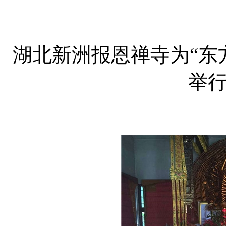
湖北新洲报恩禅寺为“东
举