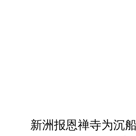
新洲报恩禅寺为沉船事