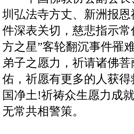
圳弘法寺方丈、新洲报恩
件深表关切，慈悲指示常
方之星”客轮翻沉事件罹
弟子之愿力，祈请诸佛菩
佑，祈愿有更多的人获得
国净土!祈祷众生愿力成
无常共相警策。