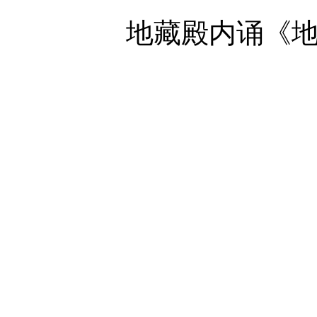
地藏殿内诵《地藏