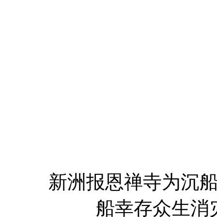
新洲报恩禅寺为沉船事
船幸存众生消