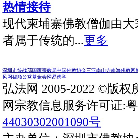
热情接待
现代柬埔寨佛教僧伽由大
者属于传统的...
更多
深圳市统战部
国家宗教局
中国佛教协会
三亚南山寺
南海佛教网
风网
福顺公益基金会
网易佛学
弘法网 2005-2022 ©版
网宗教信息服务许可证:粤(20
44030302001090号