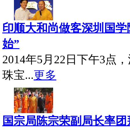
印顺大和尚做客深圳国学院
始”
2014年5月22日下午3
珠宝...
更多
国宗局陈宗荣副局长率团