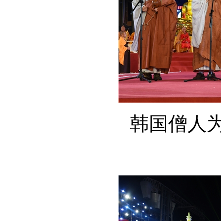
韩国僧人为众