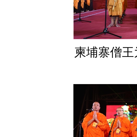
柬埔寨僧王为