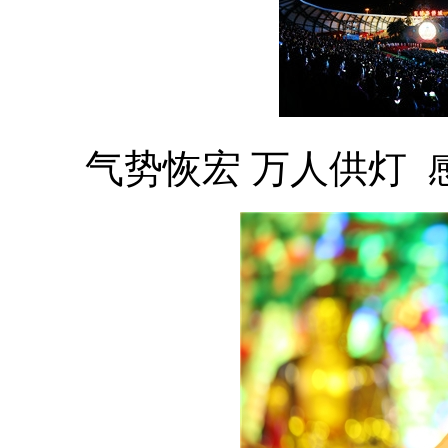
气势恢宏 万人供灯